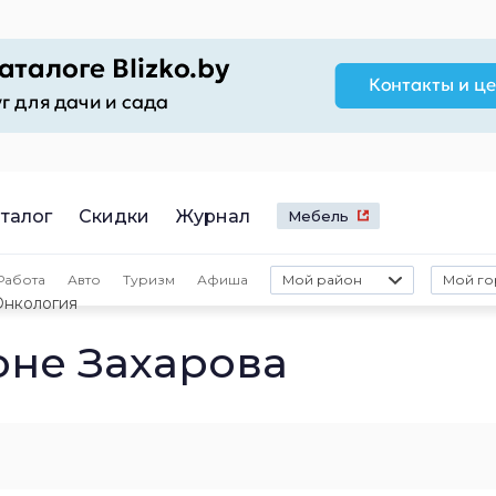
талог
Скидки
Журнал
Мебель
Работа
Авто
Туризм
Афиша
Мой район
Мой го
Онкология
оне Захарова