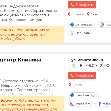
Телефоны
гия. Эндокринология.
я. Косметология. Дерматология.
Немига
Центр
Инъекционная косметология.
ика. Коррекция фигуры.
shine-est.by
Ins
 лица и шеи нитями Aptos,
Написать
бокситерапию, лазерный
 «SculpSure»....
центр
Клиника
ул. Игнатенко, 8
Пн - Вс: 08:00 - 21:00
Телефоны
Т. Детское отделение. УЗИ.
Центр
. Неврология. Онкология. ЛОР.
терапия. Терапия. Урология.
огия. Косметология. Хирургия.
mercimed.by
врачи по 40 специальностям,
Instagram
faceb
ание экспертного класса,
логии, парковочные места для