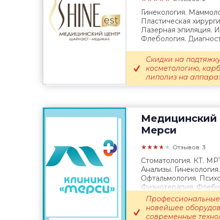
Гинекология. Маммоло
Пластическая хирурги
Лазерная эпиляция. 
Флебология. Диагност
Скидки на подтяжку
косметологию, кар
липолиз на аппарате
Медицинский 
Мерси
★★★★★
Отзывов: 3
Стоматология. КТ. МР
Анализы. Гинекология
Офтальмология. Психо
Физиотерапия. Флебол
Выезд врача...
Профессиональные 
новейшее оборудов
современные техно