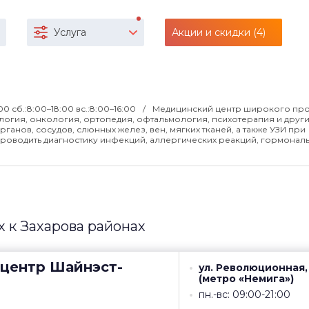
Услуга
Акции и скидки (4)
00 сб.:8:00–18:00 вс.:8:00–16:00
Медицинский центр широкого пр
огия, онкология, ортопедия, офтальмология, психотерапия и други
нов, сосудов, слюнных желез, вен, мягких тканей, а также УЗИ при
роводить диагностику инфекций, аллергических реакций, гормонал
 к Захарова районах
центр
Шайнэст-
ул. Революционная,
(метро «Немига»)
пн.-вс: 09:00-21:00