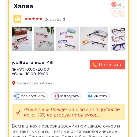
Халва
★★★★★
Отзывов: 3
ул. Восточная, 46
Позвонить
пн-пт: 10:00-20:00
сб-вс: 10:00-19:00
Универсам «Рига»
halvaoptik.by
Instagram
vk.com
-15% в День Рождения и за 3 дня до/после
него. -15% на вторую пару очков...
Бесплатная проверка зрения при заказе очков и
контактных линз. Платные офтальмологические