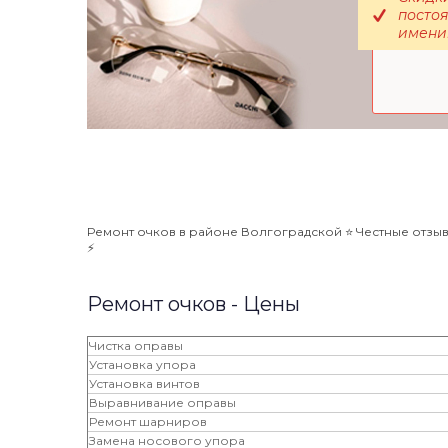
постоя
именин
Ремонт очков в районе Волгоградской ⭐️ Честные отзывы
⚡️
Ремонт очков - Цены
Чистка оправы
Установка упора
Установка винтов
Выравнивание оправы
Ремонт шарниров
Замена носового упора