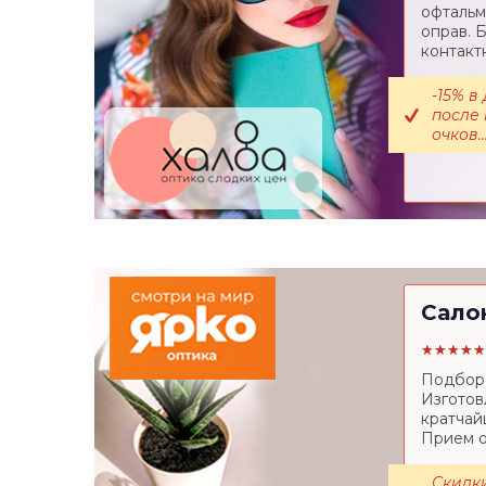
офтальм
оправ. 
контакт
-15% в
после 
очков..
Сало
★★★★★
Подбор 
Изготов
кратчай
Прием о
Скидки