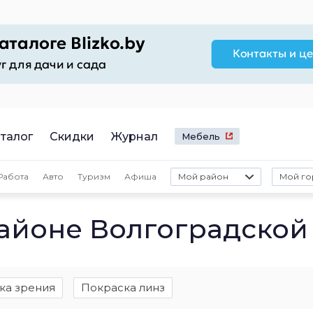
талог
Скидки
Журнал
Мебель
Работа
Авто
Туризм
Афиша
Мой район
Мой го
районе Волгоградской
ка зрения
Покраска линз