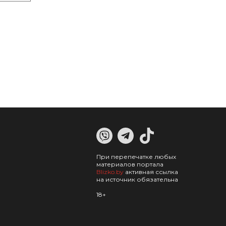
При перепечатке любых
материалов портала
Blizko.by
активная ссылка
на источник обязательна
18+