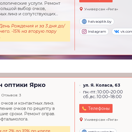
ологические услуги. Ремонт
Большой выбор очков,
Универсам «Рига»
ных линз и сопутствующих...
halvaoptik.by
 День Рождения и за 3 дня до/
него. -15% на вторую пару
Instagram
vk.co
.
н оптики
Ярко
ул. Я. Коласа, 63
пн.-пт.:10:00–20:00
Отзывов: 3
сб.,вс.:10:00–18:00
очков и контактных линз.
ление очков по рецепту в
Телефоны
шие сроки. Ремонт оправ.
фтальмолога.
Универсам «Рига»
 от 2% до 10% по карте
optikayarko.by