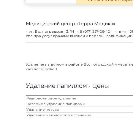
Медицинский центр «Терра Медика»
ул. Волгоградская, 3, 1Н
8 (017) 267-26-42
пн-пт: 0
спектра услуг врачами высшей и первой квалификации
Удаление папиллом в районе Волгоградской ⭐️ Честные 
каталоге Blizko ⚡️
Удаление папиллом - Цены
Радиоволновое удаление
Лазерное удаление папиломм
Удаление невуса
Удаление методом хир иссечения