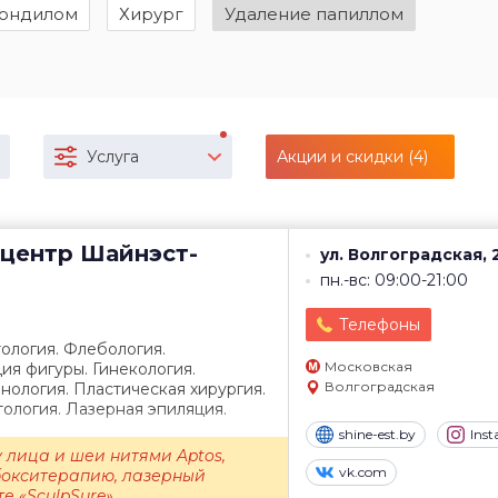
кондилом
Хирург
Удаление папиллом
Услуга
Акции и скидки (4)
центр
Шайнэст-
ул. Волгоградская, 
пн.-вс: 09:00-21:00
Телефоны
ология. Флебология.
Московская
ия фигуры. Гинекология.
Волгоградская
ология. Пластическая хирургия.
ология. Лазерная эпиляция.
shine-est.by
Ins
 лица и шеи нитями Aptos,
vk.com
бокситерапию, лазерный
 «SculpSure»....