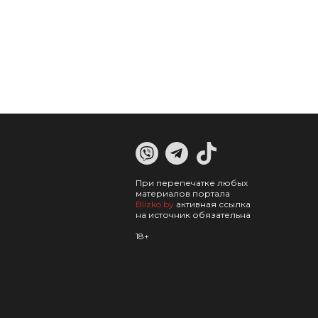
При перепечатке любых
материалов портала
Blizko.by
активная ссылка
на источник обязательна
18+