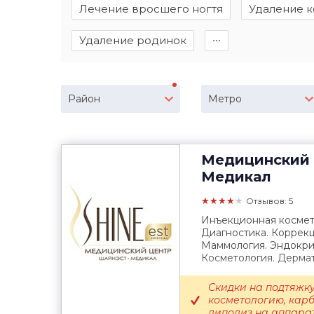
Лечение вросшего ногтя
Удаление 
Удаление родинок
∙∙∙
Район
Метро
Медицинский 
Медикал
★★★★★
Отзывов: 5
Инъекционная космет
Диагностика. Коррекц
Маммология. Эндокрин
Косметология. Дермат
Скидки на подтяжку
косметологию, кар
липолиз на аппарате