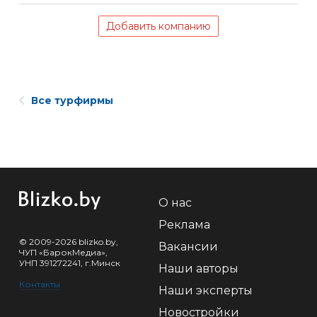
Добавить компанию
Все турфирмы
О нас
Реклама
© 2009-2026 blizko.by,
Вакансии
ЧУП «БарокМедиа»,
УНП 391272241, г.Минск
Наши авторы
Контакты
Наши эксперты
Новостройки