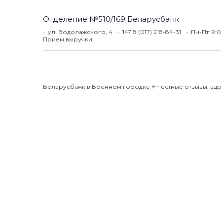
Отделение №510/169 Беларусбанк
ул. Водолажского, 4
147 8 (017) 218-84-31
Пн-Пт: 9:
Прием выручки.
Беларусбанк в Военном городке ⭐️ Честные отзывы, адре