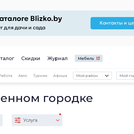
талог
Скидки
Журнал
Мебель
Работа
Авто
Туризм
Афиша
Мой район
Мой го
оенном городке
Услуга