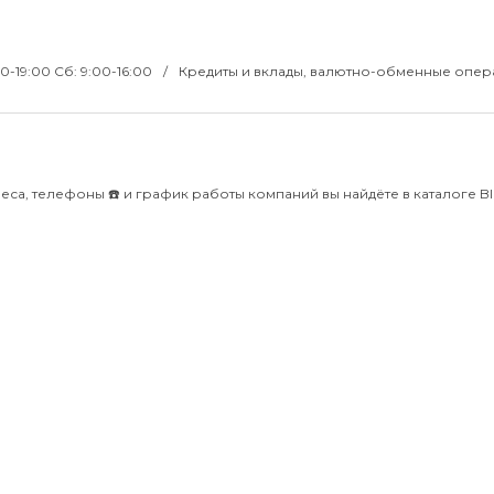
00-19:00 Сб: 9:00-16:00
Кредиты и вклады, валютно-обменные опер
са, телефоны ☎️ и график работы компаний вы найдёте в каталоге Bli