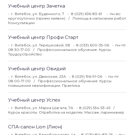
Учебный центр Зачетка
г. Витебск, ул. Буденного, 7
8 (029) 636-83-61
пн-вс:
круглсуточно (прием заявок)
Помощь в написании работ.
Консультации
Учебный центр Профи Старт
г. Витебск, ул. Терешковой, 9В
8 (033) 600-35-06
пн-пт:
08:30-17:00
Профессиональное обучение. Курсы.
Трудоустройство
Учебный центр Овидий
г. Витебск, ул. Двинская, 23А
8 (029) 196-91-06
пн-пт:
08:00-17:00
Профессиональное обучение. Курсы
повышения квалификации. Практика
Учебный центр Успех
г. Витебск, ул. Марка Шагала, 7А
8 (029) 534-53-45
Курсы красоты. Отработка на моделях. Массаж, парикмахер
СПА-салон Lion (Лион)
г. Витебск, ул. Белобородова, 4а
8 (029) 814-83-26
пн-