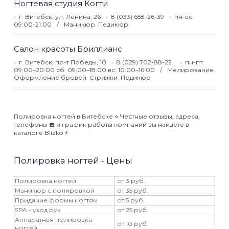
Ногтевая студия Когти
г. Витебск, ул. Ленина, 26
8 (033) 658-26-39
пн-вс:
09:00-21:00
Маникюр. Педикюр
Салон красоты Бриллианс
г. Витебск, пр-т Победы, 10
8 (029) 702-88-22
пн-пт:
09:00–20:00 сб: 09:00–18:00 вс: 10:00–16:00
Мелирование.
Оформление бровей. Стрижки. Педикюр
Полировка ногтей в Витебске ⭐️ Честные отзывы, адреса,
телефоны ☎️ и график работы компаний вы найдёте в
каталоге Blizko ⚡️
Полировка ногтей - Цены
Полировка ногтей
от 3 руб.
Маникюр с полировкой
от 35 руб.
Придание формы ногтям
от 5 руб.
SPA - уход рук
от 25 руб.
Аппаратная полировка
от 10 руб.
ногтей