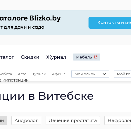
талог
Скидки
Журнал
Мебель
Работа
Авто
Туризм
Афиша
Мой район
Мой го
е импотенции
ции в Витебске
ии
Андролог
Лечение простатита
Нефроло