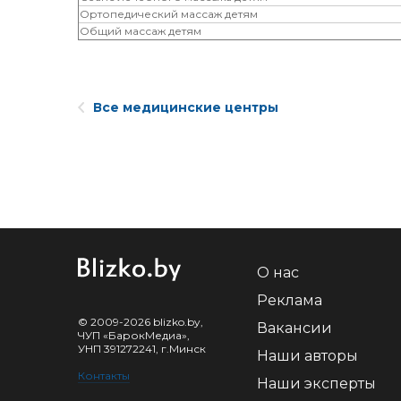
Ортопедический массаж детям
Общий массаж детям
Все медицинские центры
О нас
Реклама
© 2009-2026 blizko.by,
Вакансии
ЧУП «БарокМедиа»,
УНП 391272241, г.Минск
Наши авторы
Контакты
Наши эксперты