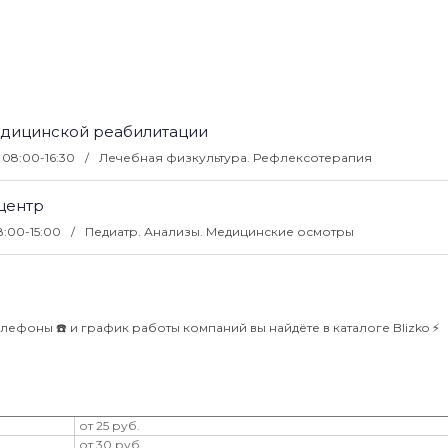
едицинской реабилитации
: 08:00-16:30
Лечебная физкультура. Рефлексотерапия
центр
8:00-15:00
Педиатр. Анализы. Медицинские осмотры
елефоны ☎️ и график работы компаний вы найдёте в каталоге Blizko ⚡️
от 25 руб.
от 30 руб.