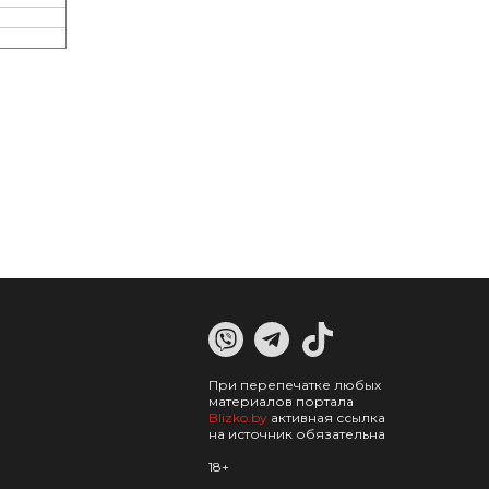
При перепечатке любых
материалов портала
Blizko.by
активная ссылка
на источник обязательна
18+