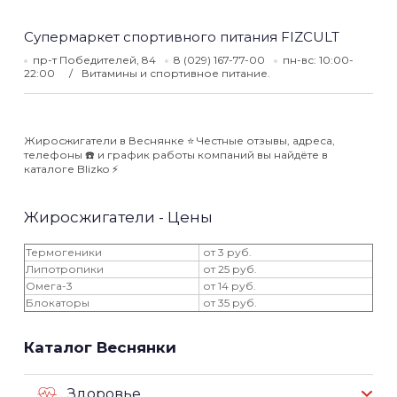
Супермаркет спортивного питания FIZCULT
пр-т Победителей, 84
8 (029) 167-77-00
пн-вс: 10:00-
22:00
Витамины и спортивное питание.
Жиросжигатели в Веснянке ⭐️ Честные отзывы, адреса,
телефоны ☎️ и график работы компаний вы найдёте в
каталоге Blizko ⚡️
Жиросжигатели - Цены
Термогеники
от 3 руб.
Липотропики
от 25 руб.
Омега-3
от 14 руб.
Блокаторы
от 35 руб.
Каталог Веснянки
Здоровье