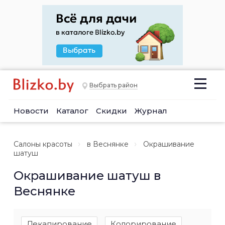
Выбрать район
Новости
Каталог
Скидки
Журнал
Салоны красоты
в Веснянке
Окрашивание
шатуш
Окрашивание шатуш в
Веснянке
Декапирование
Колорирование