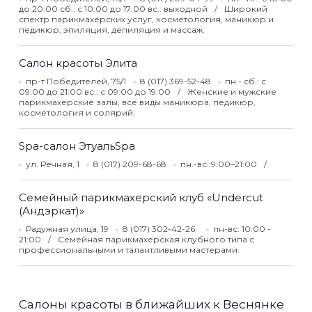
до 20:00 сб.: с 10:00 до 17:00 вс.: выходной
Широкий
спектр парикмахерских услуг, косметология, маникюр и
педикюр, эпиляция, депиляция и массаж.
Салон красоты Элита
пр-т Победителей, 75/1
8 (017) 369-52-48
пн.- сб.: с
09:00 до 21:00 вс.: с 09:00 до 19:00
Женские и мужские
парикмахерские залы, все виды маникюра, педикюр,
косметология и солярий.
Spa-cалон ЭтуальSpa
ул. Речная, 1
8 (017) 209-68-68
пн.-вс.:9:00–21:00
Семейный парикмахерский клуб «Undercut
(Андэркат)»
Радужная улица, 19
8 (017) 302-42-26
пн-вс: 10:00 -
21:00
Семейная парикмахерская клубного типа с
профессиональными и талантливыми мастерами.
Салоны красоты в ближайших к Веснянке