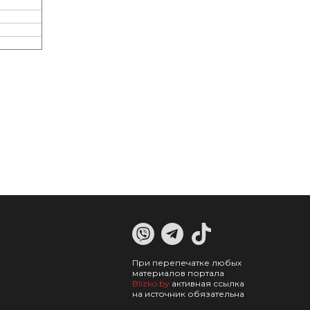
При перепечатке любых
материалов портала
Blizko.by
активная ссылка
на источник обязательна