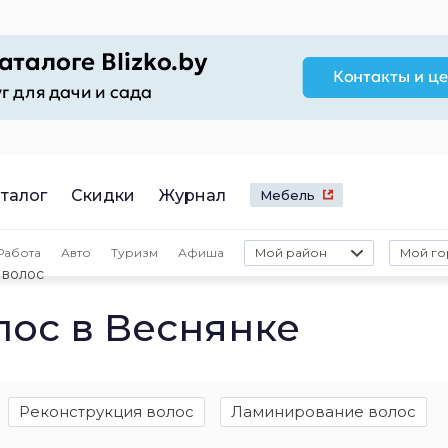
талог
Скидки
Журнал
Мебель
Работа
Авто
Туризм
Афиша
Мой район
Мой го
 волос
ос в Веснянке
Реконструкция волос
Ламинирование волос