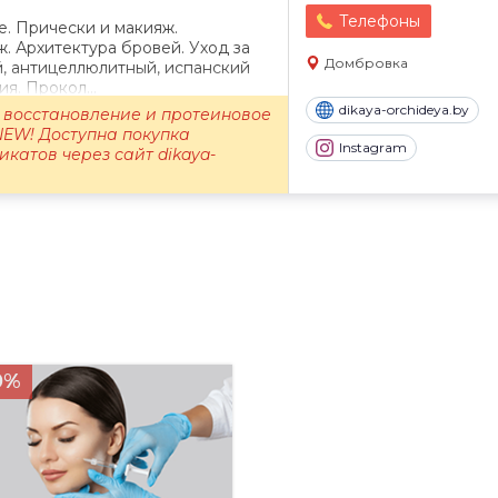
Телефоны
. Прически и макияж.
 Архитектура бровей. Уход за
Домбровка
, антицеллюлитный, испанский
я. Прокол...
dikaya-orchideya.by
 восстановление и протеиновое
NEW! Доступна покупка
Instagram
катов через сайт dikaya-
0%