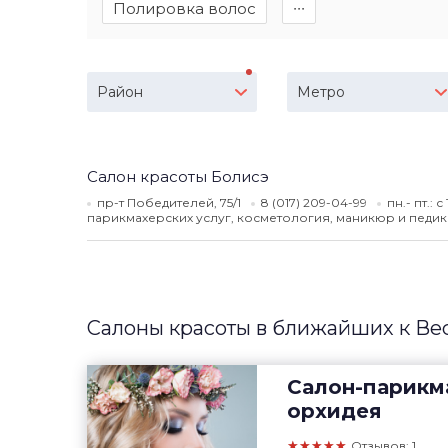
Полировка волос
∙∙∙
Район
Метро
Салон красоты Болисэ
пр-т Победителей, 75/1
8 (017) 209-04-99
пн.- пт.: 
парикмахерских услуг, косметология, маникюр и педик
Салоны красоты в ближайших к Ве
Салон-парикм
орхидея
★★★★★
Отзывов: 1