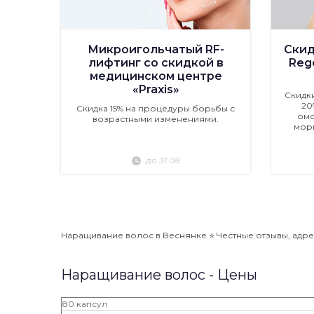
Микроигольчатый RF-
Скид
лифтинг со скидкой в
Rege
медицинском центре
«Praxis»
Скидк
20
Скидка 15% на процедуры борьбы с
омо
возрастными изменениями.
мор
до 31.08
Наращивание волос в Веснянке ⭐️ Честные отзывы, адрес
Наращивание волос - Цены
80 капсул