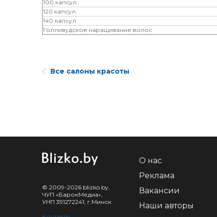
100 капсул
120 капсул
140 капсул
Голливудское наращивание волос
Все салоны красоты
О нас
Реклама
© 2009-2026 blizko.by,
Вакансии
ЧУП «БарокМедиа»,
УНП 391272241, г.Минск
Наши авторы
Контакты