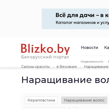
Новости
Ка
Белорусский портал
Недвижимость
Салоны красоты
в Веснянке
Наращивание
Наращивание вол
Керапластика
Наращивание волос