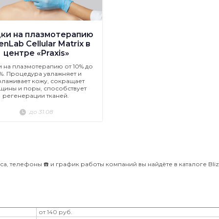
ки на плазмотерапию
nLab Cellular Matrix в
центре «Praxis»
и на плазмотерапию от 10% до
%. Процедура увлажняет и
лаживает кожу, сокращает
щины и поры, способствует
регенерации тканей.
до 31.08
а, телефоны ☎️ и график работы компаний вы найдёте в каталоге Blizk
от 140 руб.