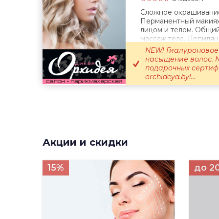
Сложное окрашивание
Перманентный макияж.
лицом и телом. Общий
массаж тела. Депиляци
NEW! Гиалуроновое
насыщение волос. 
подарочных сертифи
orchideya.by!...
Акции и скидки
15%
до 2