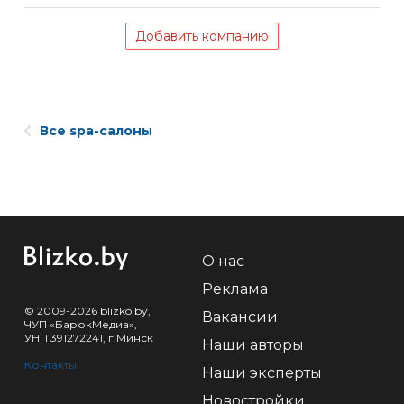
Добавить компанию
Все spa-салоны
О нас
Реклама
© 2009-2026 blizko.by,
Вакансии
ЧУП «БарокМедиа»,
УНП 391272241, г.Минск
Наши авторы
Контакты
Наши эксперты
Новостройки