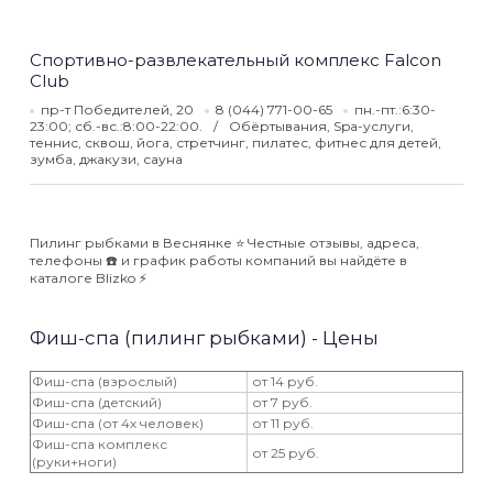
Спортивно-развлекательный комплекс Falcon
Club
пр-т Победителей, 20
8 (044) 771-00-65
пн.-пт.:6:30-
23:00; сб.-вс.:8:00-22:00.
Обёртывания, Spa-услуги,
теннис, сквош, йога, стретчинг, пилатес, фитнес для детей,
зумба, джакузи, сауна
Пилинг рыбками в Веснянке ⭐️ Честные отзывы, адреса,
телефоны ☎️ и график работы компаний вы найдёте в
каталоге Blizko ⚡️
Фиш-спа (пилинг рыбками) - Цены
Фиш-спа (взрослый)
от 14 руб.
Фиш-спа (детский)
от 7 руб.
Фиш-спа (от 4х человек)
от 11 руб.
Фиш-спа комплекс
от 25 руб.
(руки+ноги)