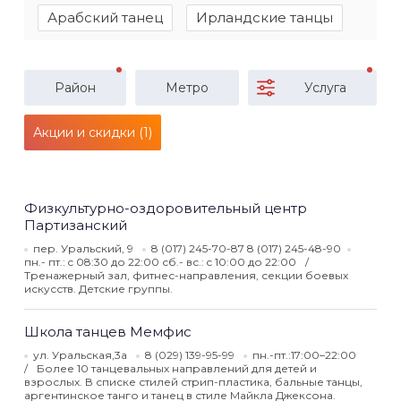
Арабский танец
Ирландские танцы
Район
Метро
Услуга
Акции и скидки (1)
Физкультурно-оздоровительный центр
Партизанский
пер. Уральский, 9
8 (017) 245-70-87 8 (017) 245-48-90
пн.- пт.: c 08:30 до 22:00 сб.- вс.: c 10:00 до 22:00
Тренажерный зал, фитнес-направления, секции боевых
искусств. Детские группы.
Школа танцев Мемфис
ул. Уральская,3а
8 (029) 139-95-99
пн.-пт.:17:00–22:00
Более 10 танцевальных направлений для детей и
взрослых. В списке стилей стрип-пластика, бальные танцы,
аргентинское танго и танец в стиле Майкла Джексона.