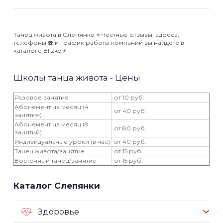
Танец живота в Слепянке ⭐️ Честные отзывы, адреса,
телефоны ☎️ и график работы компаний вы найдёте в
каталоге Blizko ⚡️
Школы танца живота - Цены
Разовое занятие
от 10 руб.
Абонемент на месяц (4
от 40 руб.
занятия)
Абонемент на месяц (8
от 80 руб.
занятий)
Индивидуальные уроки (в час)
от 40 руб.
Танец живота/занятие
от 15 руб.
Восточный танец/занятие
от 15 руб.
Каталог Слепянки
Здоровье