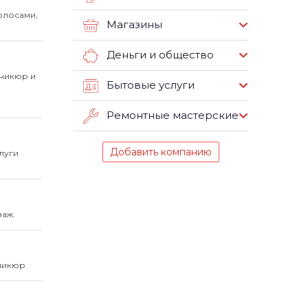
олосами,
Магазины
Деньги и общество
аникюр и
Бытовые услуги
Ремонтные мастерские
Добавить компанию
луги
заж.
никюр.