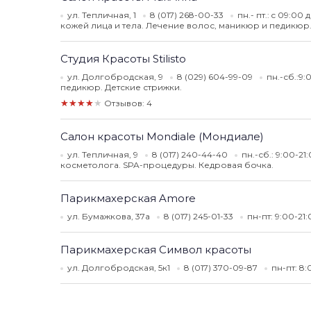
ул. Тепличная, 1
8 (017) 268-00-33
пн.- пт.: c 09:00
кожей лица и тела. Лечение волос, маникюр и педикюр.
Студия Красоты Stilisto
ул. Долгобродская, 9
8 (029) 604-99-09
пн.-сб.:9:
педикюр. Детские стрижки.
★★★★★
Отзывов: 4
Салон красоты Mondiale (Мондиале)
ул. Тепличная, 9
8 (017) 240-44-40
пн.-сб.: 9:00-21
косметолога. SPA-процедуры. Кедровая бочка.
Парикмахерская Amore
ул. Бумажкова, 37а
8 (017) 245-01-33
пн-пт: 9:00-21
Парикмахерская Символ красоты
ул. Долгобродская, 5к1
8 (017) 370-09-87
пн-пт: 8: