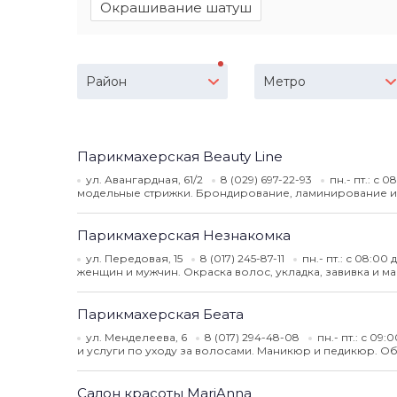
Окрашивание шатуш
Район
Метро
Парикмахерская Beauty Line
ул. Авангардная, 61/2
8 (029) 697-22-93
пн.- пт.: с 
модельные стрижки. Брондирование, ламинирование и 
Парикмахерская Незнакомка
ул. Передовая, 15
8 (017) 245-87-11
пн.- пт.: с 08:00
женщин и мужчин. Окраска волос, укладка, завивка и м
Парикмахерская Беата
ул. Менделеева, 6
8 (017) 294-48-08
пн.- пт.: с 09
и услуги по уходу за волосами. Маникюр и педикюр. О
Салон красоты MariAnna