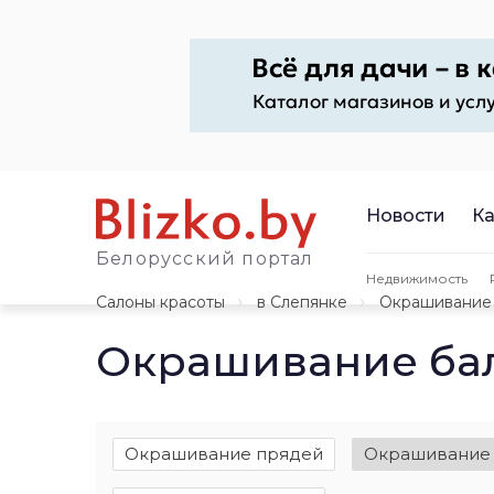
Новости
Ка
Белорусский портал
Недвижимость
Салоны красоты
в Слепянке
Окрашивание
Окрашивание бал
Окрашивание прядей
Окрашивание