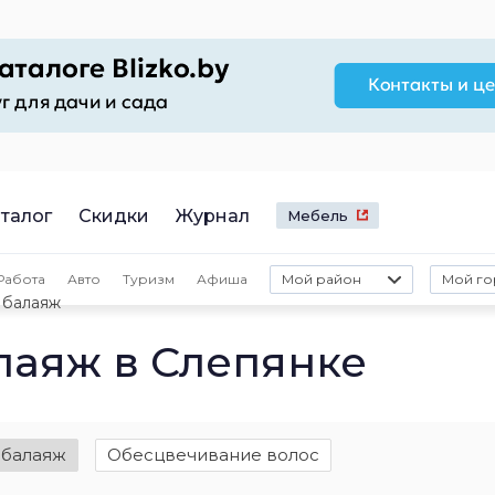
талог
Скидки
Журнал
Мебель
Работа
Авто
Туризм
Афиша
Мой район
Мой го
 балаяж
аяж в Слепянке
 балаяж
Обесцвечивание волос