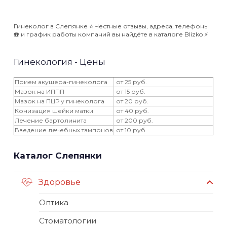
Гинеколог в Слепянке ⭐️ Честные отзывы, адреса, телефоны
☎️ и график работы компаний вы найдёте в каталоге Blizko ⚡️
Гинекология - Цены
Прием акушера-гинеколога
от 25 руб.
Мазок на ИППП
от 15 руб.
Мазок на ПЦР у гинеколога
от 20 руб.
Конизация шейки матки
от 40 руб.
Лечение бартолинита
от 200 руб.
Введение лечебных тампонов
от 10 руб.
Каталог Слепянки
Здоровье
Оптика
Стоматологии