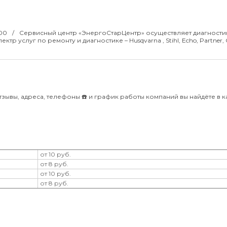
:00
Сервисный центр «ЭнергоСтарЦентр» осуществляет диагности
р услуг по ремонту и диагностике – Husqvarna , Stihl, Echo, Partner, 
зывы, адреса, телефоны ☎️ и график работы компаний вы найдёте в к
от 10 руб.
от 8 руб.
от 10 руб.
от 8 руб.