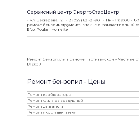
Сервисный центр ЭнергоСтарЦентр
ул. Бехтерева, 12
8 (029) 621-21-90
Пн - Пт: 9:00 - 18
ремонт бензоинструмента, а также оказывает полный спект
Efco, Poulan, Homelite.
Ремонт бензопилы в районе Партизанской ⭐️ Честные от
Blizko ⚡️
Ремонт бензопил - Цены
Ремонт карбюратора
Ремонт фильтра воздушный
Ремонт двигателя
Ремонт якоря двигателя