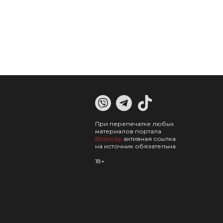
При перепечатке любых
материалов портала
Blizko.by
активная ссылка
на источник обязательна
18+