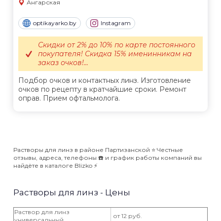
Ангарская
optikayarko.by
Instagram
Скидки от 2% до 10% по карте постоянного
покупателя! Скидка 15% именинникам на
заказ очков!...
Подбор очков и контактных линз. Изготовление
очков по рецепту в кратчайшие сроки. Ремонт
оправ. Прием офтальмолога.
Растворы для линз в районе Партизанской ⭐️ Честные
отзывы, адреса, телефоны ☎️ и график работы компаний вы
найдёте в каталоге Blizko ⚡️
Растворы для линз - Цены
Раствор для линз
от 12 руб.
универсальный