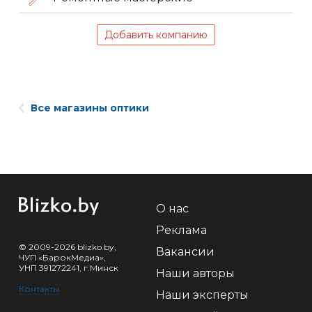
Добавить компанию
Все магазины оптики
О нас
Реклама
© 2009-2026 blizko.by,
Вакансии
ЧУП «БарокМедиа»,
УНП 391272241, г.Минск
Наши авторы
Контакты
Наши эксперты