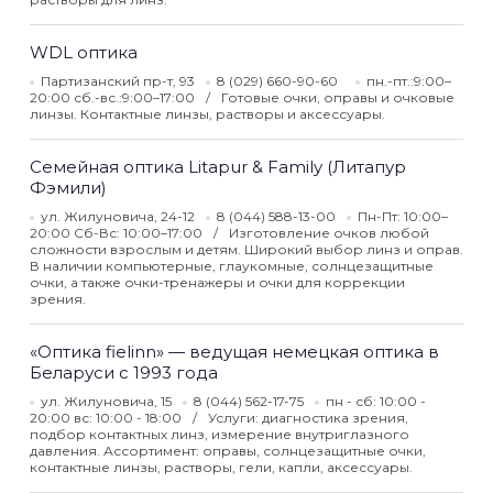
WDL оптика
Партизанский пр-т, 93
8 (029) 660-90-60
пн.-пт.:9:00–
20:00 сб.-вс.:9:00–17:00
Готовые очки, оправы и очковые
линзы. Контактные линзы, растворы и аксессуары.
Семейная оптика Litapur & Family (Литапур
Фэмили)
ул. Жилуновича, 24-12
8 (044) 588-13-00
Пн-Пт: 10:00–
20:00 Сб-Вс: 10:00–17:00
Изготовление очков любой
сложности взрослым и детям. Широкий выбор линз и оправ.
В наличии компьютерные, глаукомные, солнцезащитные
очки, а также очки-тренажеры и очки для коррекции
зрения.
«Оптика fielinn» — ведущая немецкая оптика в
Беларуси с 1993 года
ул. Жилуновича, 15
8 (044) 562-17-75
пн - сб: 10:00 -
20:00 вс: 10:00 - 18:00
Услуги: диагностика зрения,
подбор контактных линз, измерение внутриглазного
давления. Ассортимент: оправы, солнцезащитные очки,
контактные линзы, растворы, гели, капли, аксессуары.