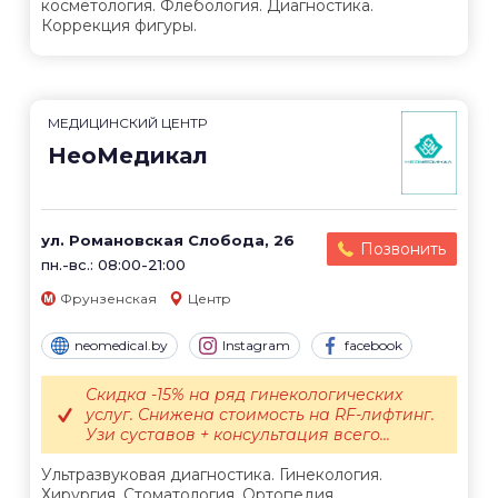
косметология. Флебология. Диагностика.
Коррекция фигуры.
МЕДИЦИНСКИЙ ЦЕНТР
НеоМедикал
ул. Романовская Слобода, 26
Позвонить
пн.-вс.: 08:00-21:00
Фрунзенская
Центр
neomedical.by
Instagram
facebook
Скидка -15% на ряд гинекологических
услуг. Снижена стоимость на RF-лифтинг.
Узи суставов + консультация всего...
Ультразвуковая диагностика. Гинекология.
Хирургия. Стоматология. Ортопедия.