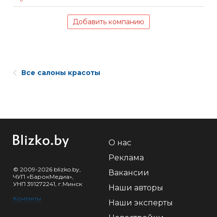
Добавить компанию
Все салоны красоты
О нас
Реклама
© 2009-2026 blizko.by,
Вакансии
ЧУП «БарокМедиа»,
УНП 391272241, г.Минск
Наши авторы
Контакты
Наши эксперты