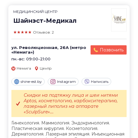
МЕДИЦИНСКИЙ ЦЕНТР
Шайнэст-Медикал
★★★★★
Отзывов: 2
ул. Революционная, 26А (метро
Позвонить
«Немига»)
пн.-вс: 09:00-21:00
Немига
Центр
shine-est.by
Instagram
Написать
Скидки на подтяжку лица и шеи нитями
Aptos, косметологию, карбокситерапию,
лазерный липолиз на аппарате
«SculpSure»....
Гинекология. Маммология. Эндокринология.
Пластическая хирургия. Косметология.
Дерматология. Лазерная эпиляция. Инъекционная