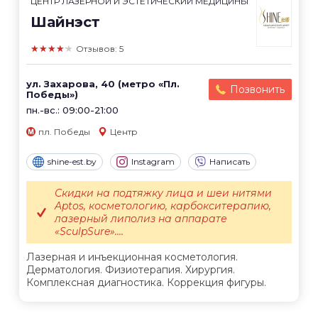
ЦЕНТР ЛАЗЕРНОЙ И ЭСТЕТИЧЕСКИЙ МЕДИЦИНЫ
Шайнэст
★★★★★
Отзывов: 5
ул. Захарова, 40 (метро «Пл.
Позвонить
Победы»)
пн.-вс.: 09:00-21:00
пл. Победы
Центр
shine-est.by
Instagram
Написать
Скидки на подтяжку лица и шеи нитями
Aptos, косметологию, карбокситерапию,
лазерный липолиз на аппарате
«SculpSure»....
Лазерная и инъекционная косметология.
Дерматология. Физиотерапия. Хирургия.
Комплексная диагностика. Коррекция фигуры.