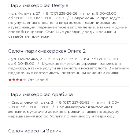
Парикмахерская Restyle
ул. Кульман, 27
8 (017) 239-26-26
пн.-пт.:9:00–21:00
сб.:9:00–19:00 вс.:10:00–17:00
Современные процедуры
по улучшению внешнего вида волос – ламинирование,
каутеризация, перманентное выпрямление, а также модные
способы окраски. Стильные укладки, дреды, косички и
свадебные прически.
Салон-парикмахерская Элита 2
ул. Осипенко, 2
8 (017) 233-78-15
пн.-вс.:8:00–21:00
вс.:9:00–19:00
Мужские и женские стрижки, маникюр и
педикюр, а также услуги визажиста и косметолога. В наличии
подарочные сертификаты, постоянным клиентам скидки.
★★★★★
Отзывов: 5
Парикмахерская Арабика
Сморговский тракт, 3
8 (017) 227-52-95
пн.-пт.:9:00–
20:00 сб.:10:00–18:00
Парикмахерская выполняет
женские, мужские и детские стрижки, а также процедуру
наращивания волос. Услуги по маникюру и педикюру.
Салон красоты Эвлин