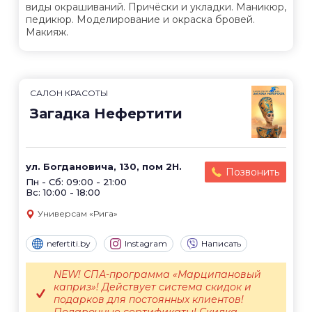
виды окрашиваний. Причёски и укладки. Маникюр,
педикюр. Моделирование и окраска бровей.
Макияж.
САЛОН КРАСОТЫ
Загадка Нефертити
ул. Богдановича, 130, пом 2Н.
Позвонить
Пн - Сб: 09:00 - 21:00
Вс: 10:00 - 18:00
Универсам «Рига»
nefertiti.by
Instagram
Написать
NEW! СПА-программа «Марципановый
каприз»! Действует система скидок и
подарков для постоянных клиентов!
Подарочные сертификаты! Скидка...