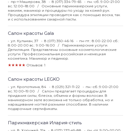
пр-т Машерова, 38
8 (017) 334-79-65
пн.-сб.:9:00–21:00
вс.:12:00–18:00
Основные парикмахерские услуги,
макияж, маникюр и процедуры по уходу за кожей рук.
Процедура эпиляции проводится как с помощью воска, так
и с использованием сахарной пасты.
Салон красоты Gala
ул. Кульман, 37
8 (017) 350-46-16
пн-пт.: 8:00-22:00 сб.:
8:00-20:00 вc.: 9:00-16:00
Парикмахерские услуги.
Депиляция. Представлены основные косметологические
услуги. Профессиональная российская и немецкая
косметика. Маникюр и педикюр.
★★★★★
Отзывов: 1
Салон красоты LEGKO
ул. Кропоткина, 84
8 (029) 321-11-22
пн.-сб.:9:00–21:00
вс.:10:00–19:00
Салон предлагает процедуры для
придания силы, блеска, объема и формы волосам. В
маникюрном зале возможна не только обработка, но и
наращивание ногтей разными способами. В наличии
подарочные сертификаты.
Парикмахерская Илария-стиль
ул. В. Хоружей, 31а
8 (017) 237-49-88
пн.-пт.:9:00–20:00