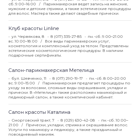
сб.:9:00–16:00
Парикмахерская ведет запись на женские,
мужские и детские стрижки, а также эстетические процедуры
для волос. Мастера также делают свадебные прически.
Клуб красоты Linline
ул. Червякова, 8
8 (017) 335-27-85
пн.-сб.:9:00–21:00
вс.:10:00–18:00
Все виды парикмахерских услуг,
косметология и комплексный уход за телом. Представлены
эстетические косметологические процедуры. В наличии
подарочные сертификаты.
Салон-парикмахерская Метелица
бул. Шевченко, 11
8 (017) 290-19-17
пн.-сб.:8:00–20:00
вс.:9:00–15:00
Парикмахерская предлагает процедуры по
уходу за волосами, сложные виды окрашивания, укладки и
прически. В «Метелице» также расположен маникюрный и
педикюрный салон, а также косметический кабинет.
Салон красоты Каталина
Сморговский тракт, 7
8 (029) 630-42-08
пн.-сб.:10:00–
21:00
Прически, укладки, стрижка и окрашивание волос.
Услуги по маникюру и педикюру, а также праздничный и
повседневный макияж.