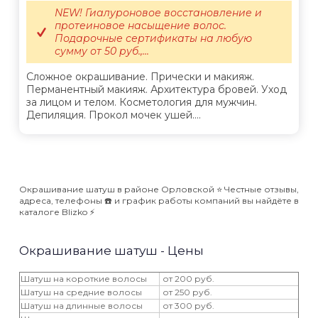
NEW! Гиалуроновое восстановление и
протеиновое насыщение волос.
Подарочные сертификаты на любую
сумму от 50 руб.,...
Сложное окрашивание. Прически и макияж.
Перманентный макияж. Архитектура бровей. Уход
за лицом и телом. Косметология для мужчин.
Депиляция. Прокол мочек ушей....
Окрашивание шатуш в районе Орловской ⭐️ Честные отзывы,
адреса, телефоны ☎️ и график работы компаний вы найдёте в
каталоге Blizko ⚡️
Окрашивание шатуш - Цены
Шатуш на короткие волосы
от 200 руб.
Шатуш на средние волосы
от 250 руб.
Шатуш на длинные волосы
от 300 руб.