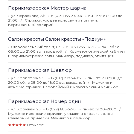
Парикмахерская Мастер шарма
ул. Червякова, 2/5
8 (029) 133-34-44
пн.- вс.: c 09:00 до
21:00
Стрижки, уход за волосами и ногтями.
Вертикальный солярий.
Салон красоты Салон красоты «Подиум»
Старовиленский тракт, 67
8 (017) 233-16-36
пн.- сб.: с
08:00 до 21:00 вс.: выходной
Косметологический кабинет
и парикмахерские залы. Маникюр, педикюр, эпиляция.
Парикмахерская Шевлюр
ул. Кропоткина, 51
8 (017) 237-74-82
пн.- пт.: с 08:00 до
20:00 сб.: с 08:00 до 18:00 вс.: выходной
Мужские и
женские стрижки. Европейский и классический маникюр.
Парикмахерская Номер один
ул. Хоружей, 25
8 (029) 605-52-61
пн.-вс.: 9:00–21:00
Мужские и женские стрижки, укладки и окраска волос.
Свадебные прически. Маникюр и педикюр.
★★★★★
Отзывов: 1