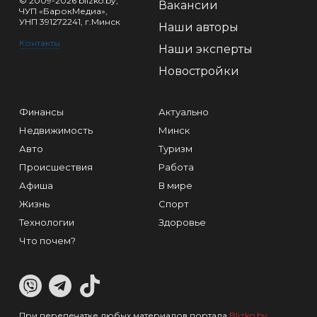
© 2009-2026 blizko.by,
Вакансии
ЧУП «БарокМедиа»,
УНП 391272241, г.Минск
Наши авторы
Контакты
Наши эксперты
Новостройки
Финансы
Актуально
Недвижимость
Минск
Авто
Туризм
Происшествия
Работа
Афиша
В мире
Жизнь
Спорт
Технологии
Здоровье
Что почем?
При перепечатке любых материалов портала
Blizko.by