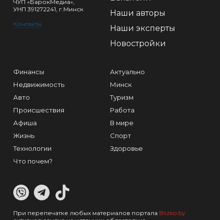
ЧУП «БарокМедиа»,
УНП 391272241, г.Минск
Наши авторы
Контакты
Наши эксперты
Новостройки
Финансы
Актуально
Недвижимость
Минск
Авто
Туризм
Происшествия
Работа
Афиша
В мире
Жизнь
Спорт
Технологии
Здоровье
Что почем?
При перепечатке любых материалов портала
Blizko.by