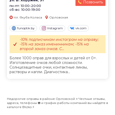
ул. В. Хоружей, 31
Позвонить
пн-пт: 10:00-20:00
сб-вс: 10:00-19:00
пл. Якуба Коласа
Орловская
funoptik.by
Instagram
vk.com
-10% подписчикам инстаграм на оправу;
-15% на заказ именинникам; -15% на
второй заказ очков. С...
Более 1000 оправ для взрослых и детей от 0+.
Изготовление очков любой сложности.
Солнцезащитные очки, контактные линзы,
растворы и капли. Диагностика...
Недорогие оправы в районе Орловской ⭐️ Честные отзывы,
адреса, телефоны ☎️ и график работы компаний вы найдёте в
каталоге Blizko ⚡️