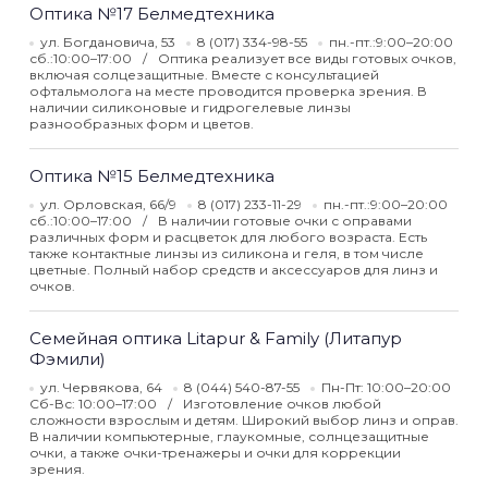
Оптика №17 Белмедтехника
ул. Богдановича, 53
8 (017) 334-98-55
пн.-пт.:9:00–20:00
сб.:10:00–17:00
Оптика реализует все виды готовых очков,
включая солцезащитные. Вместе с консультацией
офтальмолога на месте проводится проверка зрения. В
наличии силиконовые и гидрогелевые линзы
разнообразных форм и цветов.
Оптика №15 Белмедтехника
ул. Орловская, 66/9
8 (017) 233-11-29
пн.-пт.:9:00–20:00
сб.:10:00–17:00
В наличии готовые очки с оправами
различных форм и расцветок для любого возраста. Есть
также контактные линзы из силикона и геля, в том числе
цветные. Полный набор средств и аксессуаров для линз и
очков.
Семейная оптика Litapur & Family (Литапур
Фэмили)
ул. Червякова, 64
8 (044) 540-87-55
Пн-Пт: 10:00–20:00
Сб-Вс: 10:00–17:00
Изготовление очков любой
сложности взрослым и детям. Широкий выбор линз и оправ.
В наличии компьютерные, глаукомные, солнцезащитные
очки, а также очки-тренажеры и очки для коррекции
зрения.