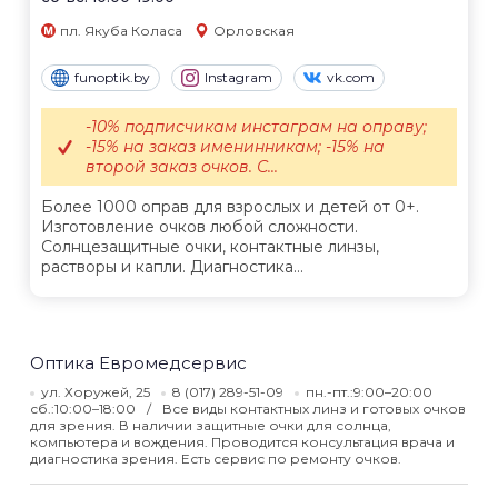
пл. Якуба Коласа
Орловская
funoptik.by
Instagram
vk.com
-10% подписчикам инстаграм на оправу;
-15% на заказ именинникам; -15% на
второй заказ очков. С...
Более 1000 оправ для взрослых и детей от 0+.
Изготовление очков любой сложности.
Солнцезащитные очки, контактные линзы,
растворы и капли. Диагностика...
Оптика Евромедсервис
ул. Хоружей, 25
8 (017) 289-51-09
пн.-пт.:9:00–20:00
сб.:10:00–18:00
Все виды контактных линз и готовых очков
для зрения. В наличии защитные очки для солнца,
компьютера и вождения. Проводится консультация врача и
диагностика зрения. Есть сервис по ремонту очков.