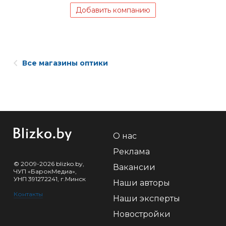
Добавить компанию
Все магазины оптики
О нас
Реклама
© 2009-2026 blizko.by,
Вакансии
ЧУП «БарокМедиа»,
УНП 391272241, г.Минск
Наши авторы
Контакты
Наши эксперты
Новостройки