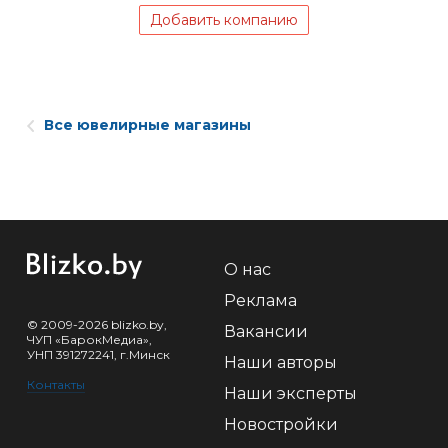
Добавить компанию
Все ювелирные магазины
О нас
Реклама
© 2009-2026 blizko.by,
Вакансии
ЧУП «БарокМедиа»,
УНП 391272241, г.Минск
Наши авторы
Контакты
Наши эксперты
Новостройки