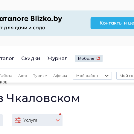
талог
Скидки
Журнал
Мебель
Работа
Авто
Туризм
Афиша
Мой район
Мой го
сков
в Чкаловском
Услуга