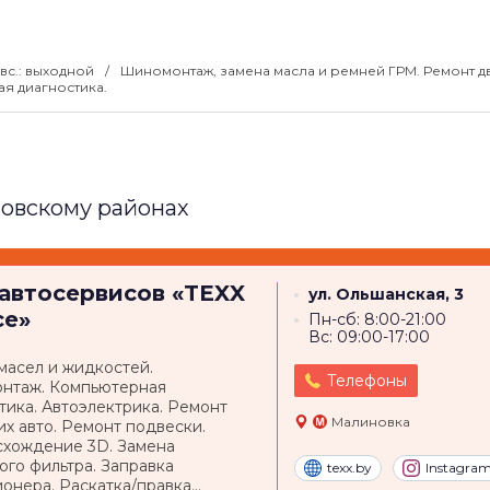
 вс.: выходной
Шиномонтаж, замена масла и ремней ГРМ. Ремонт дв
я диагностика.
овскому районах
 автосервисов
«TEXX
ул. Ольшанская, 3
ce»
Пн-сб: 8:00-21:00
Вс: 09:00-17:00
масел и жидкостей.
Телефоны
нтаж. Компьютерная
тика. Автоэлектрика. Ремонт
Малиновка
их авто. Ремонт подвески.
схождение 3D. Замена
ого фильтра. Заправка
texx.by
Instagra
онера. Раскатка/правка...