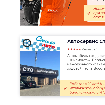
Новым
при з
пакеты
Автосервис
Ст
★★★★★
Отзывов: 1
Автомобильные диски.
Шиномонтаж. Баланси
межсезонного хранен
ходовой части. Восст
Работаем 15 лет! 
итальянском оборуд
балансировка с «Ha