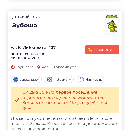
ДЕТСКИЙ КЛУБ
Зубоша
ул. К. Либкнехта, 127
Позвонить
пн-пт: 9:00–20:00
сб: 10:00–13:00
Грушевка
Розы Люксембург
zubosha.by
Instagram
Написать
Скидка 30% на первое посещение
игрового досуга для новых клиентов!
Запись обязательна! Отпразднуй свой
день...
Досмотр и уход детей от 2 до 6 лет. День после
школы 1−2 класс. Игровые часы для детей. Мастер-
классы, дни рождения...