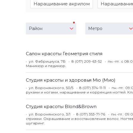
Наращивание акрилом
Наращивание
Район
Метро
Салон красоты Геометрия стиля
ул. Фабрициуса, 7Б
8 (017) 209-63-52
пн.-пт.: c 08:
Маникюр и педикюр.
Студия красоты и здоровья Mio (Мио)
ул. Воронянского, 50/5
8 (017) 374-11-11
пн.-пт.: 09:
руками и ногами, наращивание и коррекция ногтей. Кл
Студия красоты Blond&Brown
ул. Воронянского, 3/1
8 (017) 353-71-76
пн.-пт.: 09:
стрижки. Окрашивание и восстановление волос. Ногтев
шугаринг.