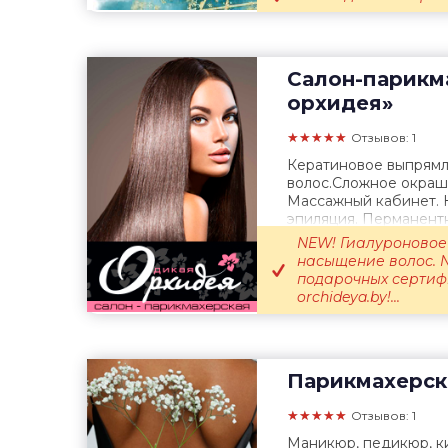
Салон-парикм
орхидея»
★★★★★
Отзывов: 1
Кератиновое выпрямл
волос.Сложное окраш
Массажный кабинет. К
эпиляция. Перманент
Педикюр.Солярий.
NEW! Гиалуроновое
насыщение волос. 
подарочных сертифи
orchideya.by!...
Парикмахерск
★★★★★
Отзывов: 1
Маникюр, педикюр, к