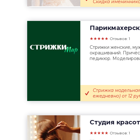
Скидка именинникам 
Парикмахерск
★★★★★
Отзывов: 1
Стрижки женские, муж
окрашиваний. Причёс
педикюр. Моделирова
Стрижка модельная 
ежедневно) от 12 руб
Студия красо
★★★★★
Отзывов: 1