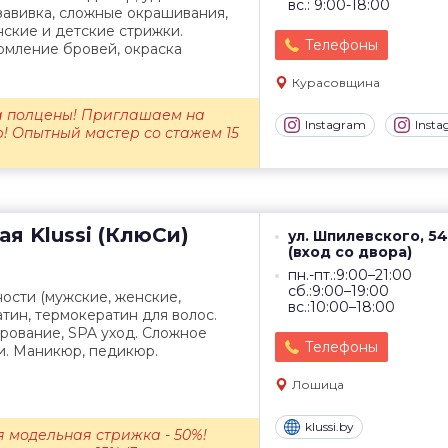
вс.: 9:00-18:00
завивка, сложные окрашивания,
нские и детские стрижки.
Телефоны
мление бровей, окраска
Курасовщина
а полцены! Приглашаем на
Instagram
Inst
! Опытный мастер со стажем 15
ая
Klussi (КлюСи)
ул. Шпилевского, 54
(вход со двора)
пн.-пт.:9:00–21:00
сб.:9:00–19:00
ости (мужские, женские,
вс.:10:00–18:00
атин, термокератин для волос.
рование, SPA уход. Сложное
Телефоны
и. Маникюр, педикюр.
Лошица
klussi.by
 модельная стрижка - 50%!