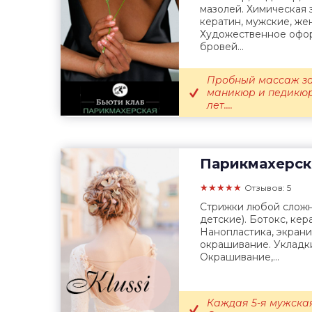
мазолей. Химическая 
кератин, мужские, же
Художественное офор
бровей...
Пробный массаж з
маникюр и педикюр
лет....
Парикмахерск
★★★★★
Отзывов: 5
Стрижки любой сложн
детские). Ботокс, кер
Нанопластика, экрани
окрашивание. Укладк
Окрашивание,...
Каждая 5-я мужская