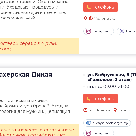
детские стрижки. Окрашивание
ти. Уходовые процедуры и
Телефоны
рически, укладки и плетение.
фессиональный...
Малиновка
Instagram
Напи
огтевой сервис в 4 руки.
сниц.
ахерская
Дикая
ул. Бобруйская, 6 (
«Галилео», 3 этаж)
пн.-вс.: 09:00–21:00
Телефоны
. Прически и макияж.
 Архитектура бровей. Уход за
пл. Ленина
Центр
тология для мужчин. Депиляция.
dikaya-orchideya.by
 восстановление и протеиновое
Instagram
Подарочные сертификаты на