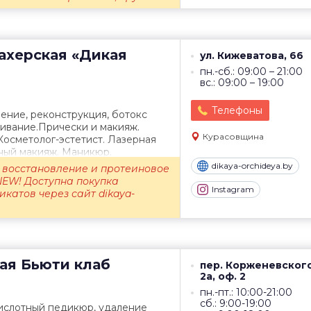
ахерская
«Дикая
ул. Кижеватова, 66
пн.-сб.: 09:00 – 21:00
вс.: 09:00 – 19:00
Телефоны
ение, реконструкция, ботокс
ивание.Прически и макияж.
Курасовщина
осметолог-эстетист. Лазерная
ный макияж. Маникюр.
dikaya-orchideya.by
 восстановление и протеиновое
NEW! Доступна покупка
Instagram
катов через сайт dikaya-
ая
Бьюти клаб
пер. Корженевского
2а, оф. 2
пн.-пт.: 10:00-21:00
сб.: 9:00-19:00
ислотный педикюр, удаление