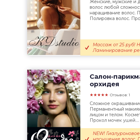
Женские, мужские и 
волос любой сложнос
наращивание волос. П
Полировка волос. Про
Массаж от 25 руб! Н
Ламинирование ре
Салон-парикм
орхидея
★★★★★
Отзывов: 1
Сложное окрашивание
Перманентный макияж.
лицом и телом. Косме
Прокол мочек ушей....
NEW! Гиалуроновое
насыщение волос. 