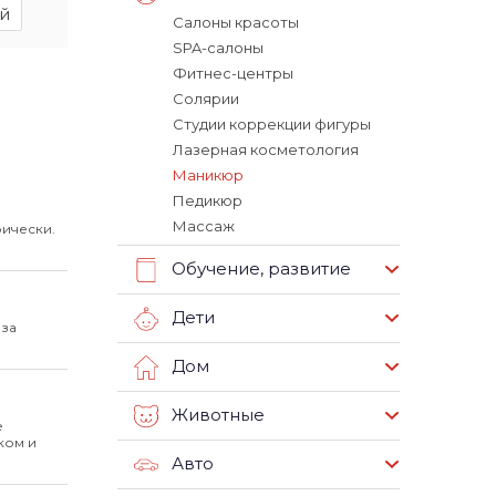
й
Салоны красоты
SPA-салоны
Фитнес-центры
Солярии
Студии коррекции фигуры
Лазерная косметология
Маникюр
Педикюр
Массаж
рически.
Обучение, развитие
Дети
 за
Дом
Животные
е
ком и
Авто