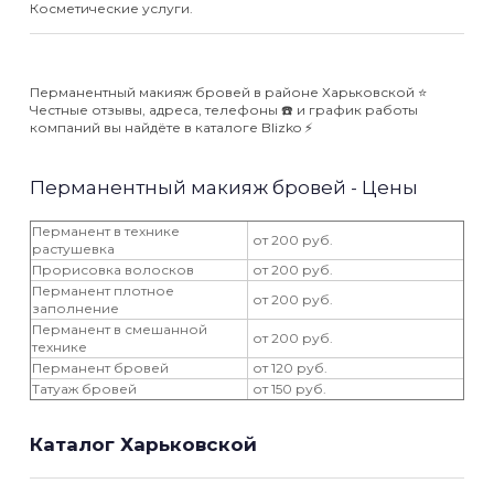
Косметические услуги.
Перманентный макияж бровей в районе Харьковской ⭐️
Честные отзывы, адреса, телефоны ☎️ и график работы
компаний вы найдёте в каталоге Blizko ⚡️
Перманентный макияж бровей - Цены
Перманент в технике
от 200 руб.
растушевка
Прорисовка волосков
от 200 руб.
Перманент плотное
от 200 руб.
заполнение
Перманент в смешанной
от 200 руб.
технике
Перманент бровей
от 120 руб.
Татуаж бровей
от 150 руб.
Каталог Харьковской