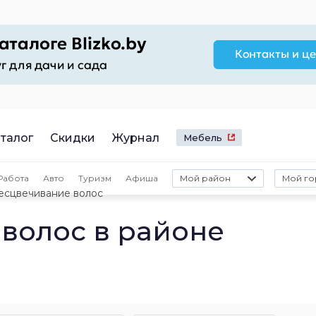
талог
Скидки
Журнал
Мебель
Работа
Авто
Туризм
Афиша
Мой район
Мой го
есцвечивание волос
волос в районе