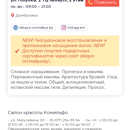
ул. Голубка, 2 ТЦ «Бонус», 2 этаж
Позвонить
пн.-вс.: 09:00 – 21:00
Домбровка
dikaya-orchideya.by
Instagram
NEW! Гиалуроновое восстановление и
протеиновое насыщение волос. NEW!
Доступна покупка подарочных
сертификатов через сайт dikaya-
orchideya.by!...
Сложное окрашивание. Прически и макияж.
Перманентный макияж. Архитектура бровей. Уход
за лицом и телом. Общий, антицеллюлитный,
испанский массаж тела. Депиляция. Прокол...
Салон красоты Комильфо
ул. Матусевича, 90
8 (017) 254-33-54
пн.-пт.: с 09:00 до
21:00 сб.: с 09:00 до 19:00 вс.: с 10:00 до 16:00
Парикмахерские залы, визаж, маникюр и педикюр.