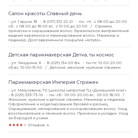
Салон красоты Славный день
ул. Гаруна, 18
8 (017) 312-22-21
пн.- пт.: с 08:00 до 20:00
сб.: с 08:00 до 18:00 вс.: с 10:00 до 20:00
Стрижки,
прически и окрашивание волос. Бразильское выпрямление
жидким кератином и ламинирование волос. Маникюр и
педикюр. Долговременное покрытие «Artistic».
Детская парикмахерская Детка, ты космос
ул. Чичурина, 6
8 (029) 134-90-84
пн-пт: 10:00-20:00
сб,вс: 10:00-19:00
Детские, женские, мужские стрижки.
Парикмахерская Империя Cтрижек
ул. Матусевича, 70 (цоколь) напротив ТЦ «Домашний очаг»
8 (029) 333-73-10
пн.-сб.: 09:00-20:00 вс.: 09:00-18:00
Женские, мужские и детские стрижки. Маникюр и педикюр.
Оформление и моделирование бровей и ресниц.
Окрашивание, мелирование и колорирование волос. Уход,
восстановление и лечение волос. Прически и укладки. Уход
за бородой и усами.
★★★★★
Отзывов: 4