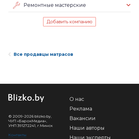
Ремонтные мастерские
Добавить компанию
Все продавцы матрасов
О нас
Реклама
© 2009-2026 blizko.by,
Вакансии
ЧУП «БарокМедиа»,
УНП 391272241, г.Минск
Наши авторы
Контакты
Наши эксперты