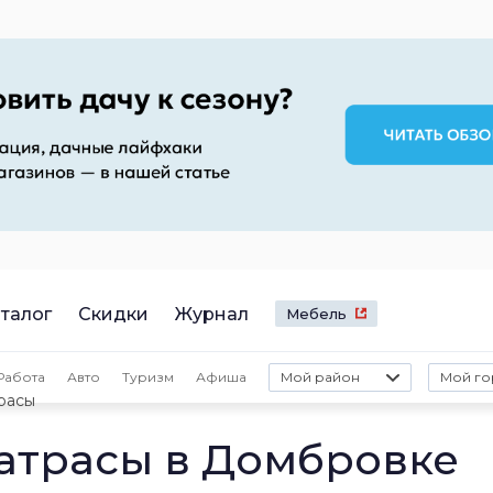
талог
Скидки
Журнал
Мебель
Работа
Авто
Туризм
Афиша
Мой район
Мой го
расы
атрасы в Домбровке