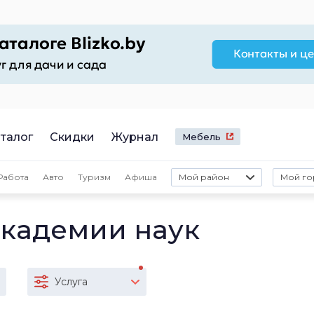
талог
Скидки
Журнал
Мебель
Работа
Авто
Туризм
Афиша
Мой район
Мой го
Академии наук
Услуга