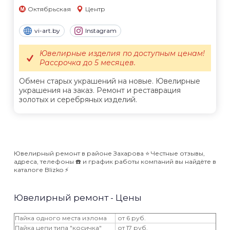
Октябрьская
Центр
vi-art.by
Instagram
Ювелирные изделия по доступным ценам!
Рассрочка до 5 месяцев.
Обмен старых украшений на новые. Ювелирные
украшения на заказ. Ремонт и реставрация
золотых и серебряных изделий.
Ювелирный ремонт в районе Захарова ⭐️ Честные отзывы,
адреса, телефоны ☎️ и график работы компаний вы найдёте в
каталоге Blizko ⚡️
Ювелирный ремонт - Цены
Пайка одного места излома
от 6 руб.
Пайка цепи типа "косичка"
от 17 руб.