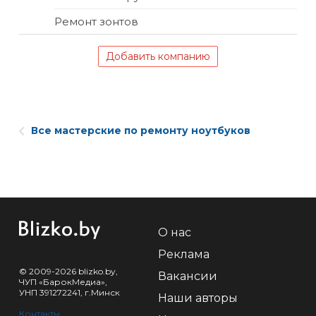
Ремонт зонтов
Добавить компанию
Все мастерские по ремонту ноутбуков
О нас
Реклама
© 2009-2026 blizko.by,
Вакансии
ЧУП «БарокМедиа»,
УНП 391272241, г.Минск
Наши авторы
Контакты