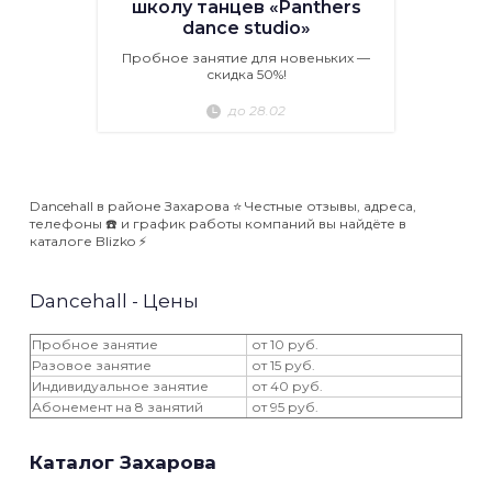
школу танцев «Panthers
dance studio»
Пробное занятие для новеньких —
скидка 50%!
до 28.02
Dancehall в районе Захарова ⭐️ Честные отзывы, адреса,
телефоны ☎️ и график работы компаний вы найдёте в
каталоге Blizko ⚡️
Dancehall - Цены
Пробное занятие
от 10 руб.
Разовое занятие
от 15 руб.
Индивидуальное занятие
от 40 руб.
Абонемент на 8 занятий
от 95 руб.
Каталог Захарова