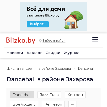
Выбрать район
Новости
Каталог
Скидки
Журнал
Школы танцев
в районе Захарова
Dancehall
Dancehall в районе Захарова
Dancehall
Jazz-Funk
Хип-хоп
Брейк-данс
Реггетон
∙∙∙