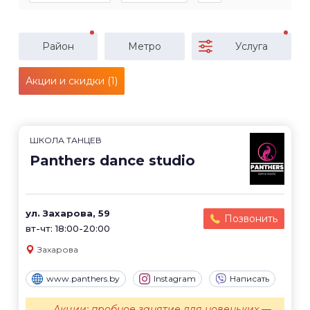
Район
Метро
Услуга
Акции и скидки (1)
ШКОЛА ТАНЦЕВ
Panthers dance studio
ул. Захарова, 59
Позвонить
вт-чт: 18:00-20:00
Захарова
www.panthers.by
Instagram
Написать
Акции: пробное занятие для новеньких —