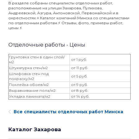
В разделе собраны специалисты отделочных работ,
расположенные на улицах Захарова, Пулихова,
Андреевской, Азгура, Антоновской, Первомайской и в
окрестностях ⭐️ Каталог компаний Минска со специалистами
по отделочным работам ⚡️ Отзывы, фото, примеры работ,
цены ⚡️
Отделочные работы - Цены
Грунтовка стен в один слой/
от 1 руб.
м2
Штукатурка стен/м2
от 11 руб.
Шлифовка стен под
от 5 руб.
покраску/м2
Поклейка обоев/м2
от 9 руб.
Выравнивание пола/м2
от 8 руб.
Укладка ламината/м2
от 14 руб.
Все специалисты отделочных работ Минска
Каталог Захарова