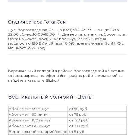
Студия загара ТоталСан
ул. Волгоградская, 4а
8 (029) 974-43-77
пн.-пт.:10:00–
22:00 сб.-вс.:10:00–18:00
Два вертикальных турбосолярия
UltraSun Power Tower i7 (42 премиум-лампы Sunfit XL
мощностью 180 Вт) и Ultrasun i8 (48 премиум-ламп Sunfit XXL
мощностью 200 W).
Вертикальный солярий в районе Волгоградской ⭐️ Честные
отзывы, адреса, телефоны ☎️ и график работы компаний вы
найдёте в каталоге Blizko ⚡️
Вертикальный солярий - Цены
Абонемент 40 минут
от 50 руб.
Абонемент 60 минут
от 75 руб.
Абонемент 100 минут
от 120 руб.
Абонемент 130 минут
от 150 руб.
Вертикальный солярий/сеанс
от 5 руб.