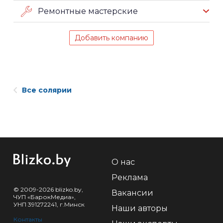
Ремонтные мастерские
Добавить компанию
Все солярии
О нас
Реклама
© 2009-2026 blizko.by,
Вакансии
ЧУП «БарокМедиа»,
УНП 391272241, г.Минск
Наши авторы
Контакты