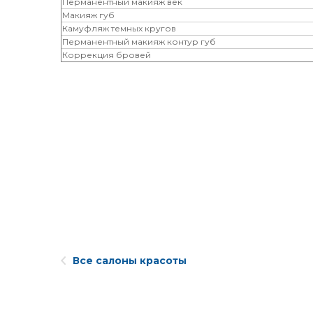
Перманентный макияж век
Макияж губ
Камуфляж темных кругов
Перманентный макияж контур губ
Коррекция бровей
Все салоны красоты