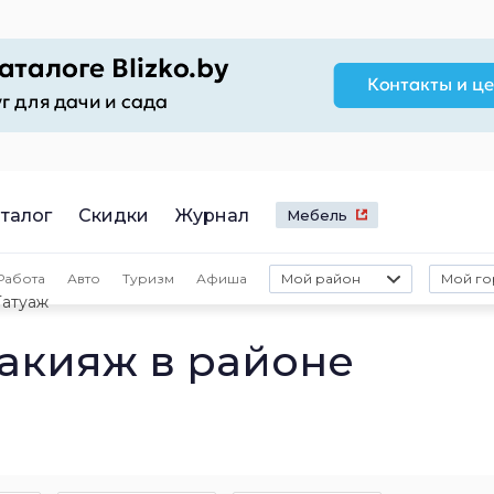
талог
Скидки
Журнал
Мебель
Работа
Авто
Туризм
Афиша
Мой район
Мой го
Татуаж
акияж в районе