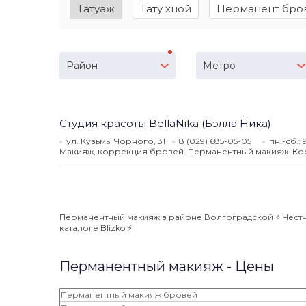
Татуаж
Тату хной
Перманент бро
Район
Метро
Студия красоты BellaNika (Бэлла Ника)
ул. Кузьмы Чорного, 31
8 (029) 685-05-05
пн.-сб.: 
Макияж, коррекция бровей. Перманентный макияж. Кос
Перманентный макияж в районе Волгоградской ⭐️ Честн
каталоге Blizko ⚡️
Перманентный макияж - Цены
Перманентный макияж бровей