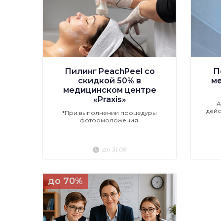
Пилинг PeachPeel со
П
скидкой 50% в
м
медицинском центре
«Praxis»
А
дейс
*При выполнении процедуры
фотоомоложения.
до 31.08
до 70%