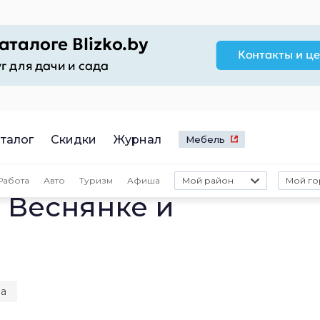
талог
Скидки
Журнал
Мебель
Работа
Авто
Туризм
Афиша
Мой район
Мой го
 Веснянке и
на