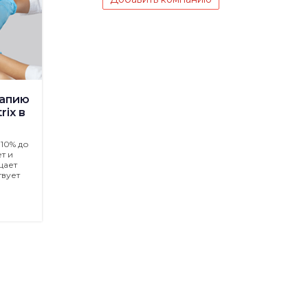
рапию
rix в
10% до
т и
щает
вует