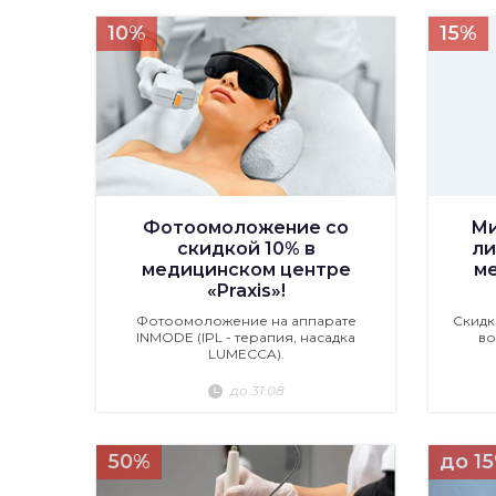
10%
15%
Фотоомоложение со
Ми
скидкой 10% в
ли
медицинском центре
м
«Praxis»!
Фотоомоложение на аппарате
Скидк
INMODE (IPL - терапия, насадка
во
LUMECCA).
до 31.08
50%
до 1