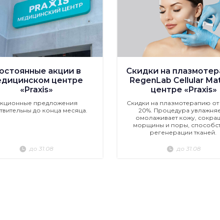
остоянные акции в
Скидки на плазмоте
едицинском центре
RegenLab Cellular Mat
«Praxis»
центре «Praxis»
кционные предложения
Скидки на плазмотерапию от 
твительны до конца месяца.
20%. Процедура увлажняе
омолаживает кожу, сокра
морщины и поры, способст
регенерации тканей.
до 31.08
до 31.08