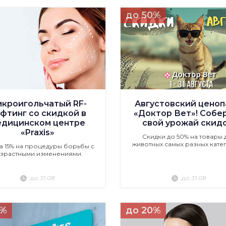
до 50%
кроигольчатый RF-
Августовский ценоп
фтинг со скидкой в
«Доктор Вет»! Собе
едицинском центре
свой урожай скидо
«Praxis»
Скидки до 50% на товары 
животных самых разных кате
а 15% на процедуры борьбы с
зрастными изменениями.
до 31.08
до 31.08
5%
до 20%