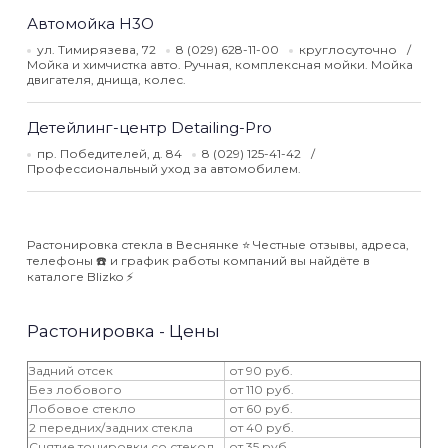
Автомойка H3O
ул. Тимирязева, 72
8 (029) 628-11-00
круглосуточно
Мойка и химчистка авто. Ручная, комплексная мойки. Мойка
двигателя, днища, колес.
Детейлинг-центр Detailing-Pro
пр. Победителей, д. 84
8 (029) 125-41-42
Профессиональный уход за автомобилем.
Растонировка стекла в Веснянке ⭐️ Честные отзывы, адреса,
телефоны ☎️ и график работы компаний вы найдёте в
каталоге Blizko ⚡️
Растонировка - Цены
Задний отсек
от 90 руб.
Без лобового
от 110 руб.
Лобовое стекло
от 60 руб.
2 передних/задних стекла
от 40 руб.
Снятие тонировки со стекол
от 35 руб.