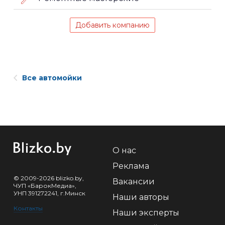
Добавить компанию
Все автомойки
О нас
Реклама
© 2009-2026 blizko.by,
Вакансии
ЧУП «БарокМедиа»,
УНП 391272241, г.Минск
Наши авторы
Контакты
Наши эксперты