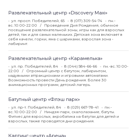
Развлекательный центр «Discovery Maxi»
ул. просп. Победителей, 65
8 (017) 309-54-74
пн.-
вс.:10:00-22:00
Проведение Дня Рождения, обычное
посещение развлекательной зоны, игры как для взрослых
детей, так и для самых маленьких. Детская зона включает в
себя качели, горки, яма с шариками, взрослая зона -
лабиринт.
Развлекательный центр «Карамелька»
ул. пр. Победителей, 84
8 (044) 584-66-66
пн.-вс.:10:00-
22:00
Огромный центр с батутом, лабиринтом,
надувными аттракционами и игровыми автоматами.
Возможность провести День рождения. Более 30
анимационных программ, детский лагерь.
Батутный центр «Флэш парк»
ул. пр-т. Победителей, 84
8 (029) 667-78-41
пн.-
вс.:10:00-22:00
Ниндзя-парк, скалолазание, батуты.
Фитнес для взрослых, акробатика на батутах для детей и
взрослых, также проводятся дни рождения.
Картинг-центр «Арена»