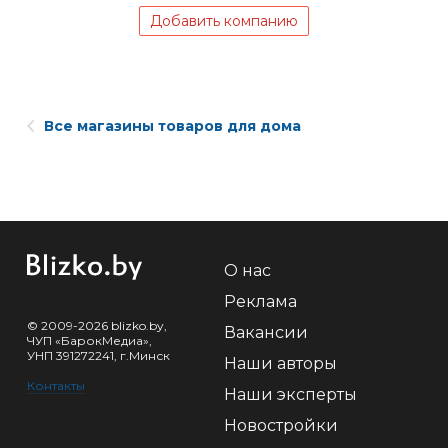
Добавить компанию
Все магазины товаров для дома
О нас
Реклама
© 2009-2026 blizko.by,
Вакансии
ЧУП «БарокМедиа»,
УНП 391272241, г.Минск
Наши авторы
Контакты
Наши эксперты
Новостройки