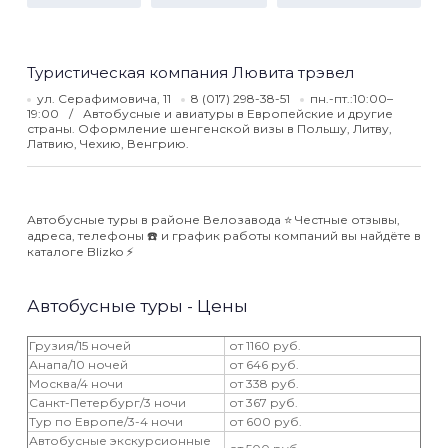
Туристическая компания Лювита трэвел
ул. Серафимовича, 11
8 (017) 298-38-51
пн.-пт.:10:00–
19:00
Автобусные и авиатуры в Европейские и другие
страны. Оформление шенгенской визы в Польшу, Литву,
Латвию, Чехию, Венгрию.
Автобусные туры в районе Велозавода ⭐️ Честные отзывы,
адреса, телефоны ☎️ и график работы компаний вы найдёте в
каталоге Blizko ⚡️
Автобусные туры - Цены
Грузия/15 ночей
от 1160 руб.
Анапа/10 ночей
от 646 руб.
Москва/4 ночи
от 338 руб.
Санкт-Петербург/3 ночи
от 367 руб.
Тур по Европе/3-4 ночи
от 600 руб.
Автобусные экскурсионные