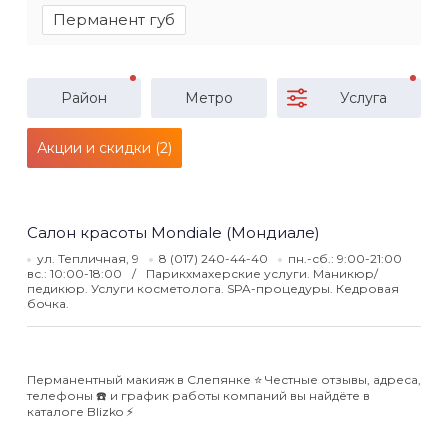
Перманент губ
Район
Метро
Услуга
Акции и скидки (2)
Салон красоты Mondiale (Мондиале)
ул. Тепличная, 9
8 (017) 240-44-40
пн.-сб.: 9:00-21:00
вс.: 10:00-18:00
Парикхмахерские услуги. Маникюр/
педикюр. Услуги косметолога. SPA-процедуры. Кедровая
бочка.
Перманентный макияж в Слепянке ⭐️ Честные отзывы, адреса,
телефоны ☎️ и график работы компаний вы найдёте в
каталоге Blizko ⚡️