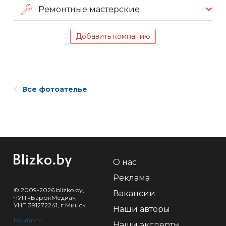
Ремонтные мастерские
Добавить компанию
Все фотоателье
О нас
Реклама
© 2009-2026 blizko.by,
Вакансии
ЧУП «БарокМедиа»,
УНП 391272241, г.Минск
Наши авторы
Контакты
Наши эксперты