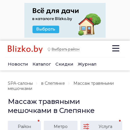
Выбрать район
Новости
Каталог
Скидки
Журнал
SPA-салоны
в Слепянке
Массаж травяными
мешочками
Массаж травяными
мешочками в Слепянке
Район
Метро
Услуга