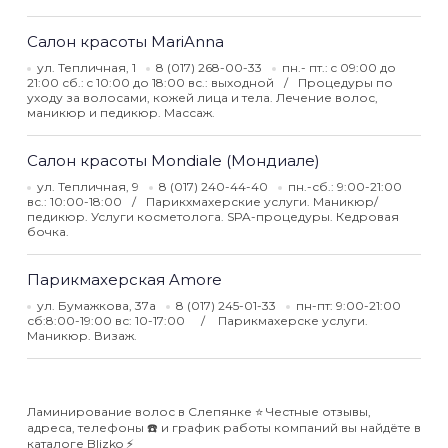
Салон красоты MariAnna
ул. Тепличная, 1
8 (017) 268-00-33
пн.- пт.: c 09:00 до
21:00 сб.: c 10:00 до 18:00 вс.: выходной
Процедуры по
уходу за волосами, кожей лица и тела. Лечение волос,
маникюр и педикюр. Массаж.
Салон красоты Mondiale (Мондиале)
ул. Тепличная, 9
8 (017) 240-44-40
пн.-сб.: 9:00-21:00
вс.: 10:00-18:00
Парикхмахерские услуги. Маникюр/
педикюр. Услуги косметолога. SPA-процедуры. Кедровая
бочка.
Парикмахерская Amore
ул. Бумажкова, 37а
8 (017) 245-01-33
пн-пт: 9:00-21:00
сб:8:00-19:00 вс: 10-17:00
Парикмахерске услуги.
Маникюр. Визаж.
Ламинирование волос в Слепянке ⭐️ Честные отзывы,
адреса, телефоны ☎️ и график работы компаний вы найдёте в
каталоге Blizko ⚡️