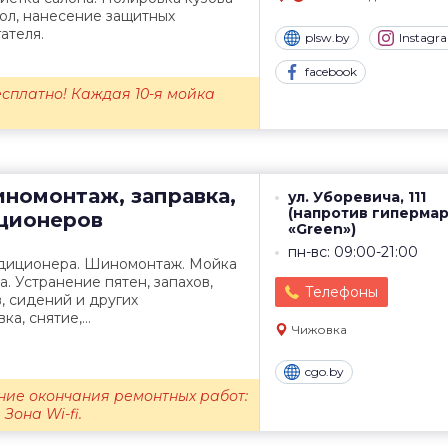
кол, нанесение защитных
ателя.
plsw.by
Instagr
facebook
бесплатно! Каждая 10-я мойка
иномонтаж, заправка,
ул. Уборевича, 111
(напротив гиперма
ционеров
«Green»)
пн-вс: 09:00-21:00
ндиционера. Шиномонтаж. Мойка
а. Устранение пятен, запахов,
Телефоны
, сидений и других
а, снятие,...
Чижовка
cgo.by
ие окончания ремонтных работ:
 Зона Wi-fi.