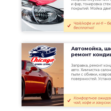
и фар, тонировка сте
покрытий. Мойка двиг
Чай/кофе и wi-fi – 
бесплатно!
Автомойка, ш
ремонт конди
Заправка, ремонт ко
авто. Химчистка салон
пыли с обивки, ковров
поверхностей. Установк
Комфортное ожидан
чай, кофе и закуски.