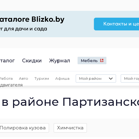
талог
Скидки
Журнал
Мебель
Работа
Авто
Туризм
Афиша
Мой район
Мой го
двигателя
 в районе Партизанск
Полировка кузова
Химчистка