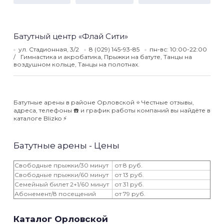
Батутный центр «Флай Сити»
ул. Стадионная, 3/2
8 (029) 145-93-85
пн-вс: 10:00-22:00
Гимнастика и акробатика, Прыжки на батуте, Танцы на
воздушном кольце, Танцы на полотнах.
Батутные арены в районе Орловской ⭐️ Честные отзывы,
адреса, телефоны ☎️ и график работы компаний вы найдёте в
каталоге Blizko ⚡️
Батутные арены - Цены
Свободные прыжки/30 минут
от 8 руб.
Свободные прыжки/60 минут
от 13 руб.
Семейный билет 2+1/60 минут
от 31 руб.
Абонемент/8 посещений
от 79 руб.
Каталог Орловской